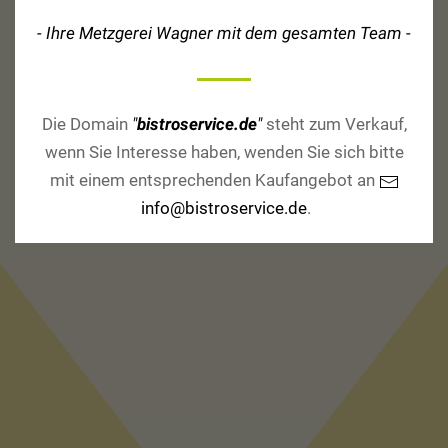
(07835) 634999
- Ihre Metzgerei Wagner mit dem gesamten Team -
Fax
https://bistroservice.de
Die Domain
"
bistroservice.de
"
steht zum Verkauf,
Webseite
wenn Sie Interesse haben, wenden Sie sich bitte
mit einem entsprechenden Kaufangebot an
info@bistroservice.de
info@bistroservice.de
.
E-Mail