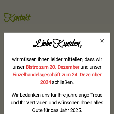
Kontakt
Metzgerei Wagner
Liebe Kunden,
BistroService
Hauptstraße 50-54
77736 Zell a. H.
wir müssen Ihnen leider mitteilen, dass wir
Ortenaukreis
unser
Bistro zum 20. Dezember
und unser
Baden-Württemberg
Einzelhandelsgeschäft zum 24. Dezember
Deutschland
2024
schließen.
Adresse
Wir bedanken uns für Ihre jahrelange Treue
(07835) 634990
und Ihr Vertrauen und wünschen Ihnen alles
Telefon
Gute für das Jahr 2025.