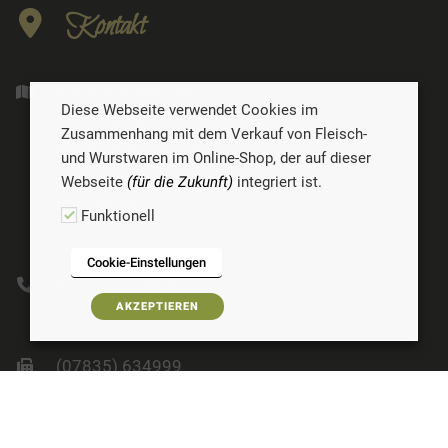
Kontakt
Metzgerei Wagner
Diese Webseite verwendet Cookies im
BistroService
Zusammenhang mit dem Verkauf von Fleisch-
Hauptstraße 50-54
und Wurstwaren im Online-Shop, der auf dieser
77736 Zell a. H.
Webseite
(für die Zukunft)
integriert ist.
Deutschland
Funktionell
Adresse
Cookie-Einstellungen
(07835) 634990
AKZEPTIEREN
Telefon
(07835) 634999
Fax
https://bistroservice.de