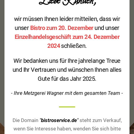
Liebe Kunden,
wir müssen Ihnen leider mitteilen, dass wir
Preisangaben
unser
Bistro zum 20. Dezember
und unser
Einzelhandelsgeschäft zum 24. Dezember
2024
schließen.
Alle angegebenen Preise gelten inklusive
Mehrwertsteuer
bei Abholung
der Ware
im
Wir bedanken uns für Ihre jahrelange Treue
Bistro
, Preisirrtümer vorbehalten.
und Ihr Vertrauen und wünschen Ihnen alles
Gute für das Jahr 2025.
- Ihre Metzgerei Wagner mit dem gesamten Team -
Die Domain
"
bistroservice.de
"
steht zum Verkauf,
wenn Sie Interesse haben, wenden Sie sich bitte