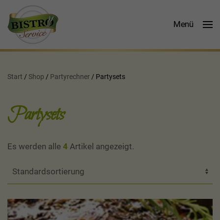
Produkt-
Menü
Katalog
Start
/
Shop
/
Partyrechner
/ Partysets
Partysets
Es werden alle
4
Artikel angezeigt.