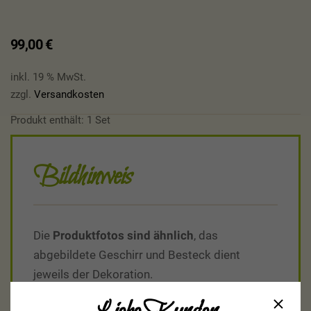
99,00
€
inkl. 19 % MwSt.
zzgl.
Versandkosten
Produkt enthält: 1
Set
Bildhinweis
Die
Produktfotos sind ähnlich
, das
abgebildete Geschirr und Besteck dient
jeweils der Dekoration.