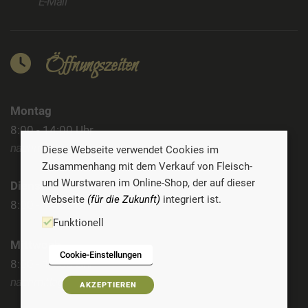
E-Mail
Öffnungszeiten
Montag
8:00 - 14:00 Uhr
nachmittags geschlossen
Diese Webseite verwendet Cookies im
Zusammenhang mit dem Verkauf von Fleisch-
und Wurstwaren im Online-Shop, der auf dieser
Dienstag
Webseite
(für die Zukunft)
integriert ist.
8:00 - 14:00 Uhr
Funktionell
Mittwoch
Cookie-Einstellungen
8:00 - 14:00 Uhr
nachmittags geschlossen
AKZEPTIEREN