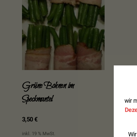
Grüne Bohnen im
Speckmantel
wir m
Dez
3,50
€
Wir
inkl. 19 % MwSt.