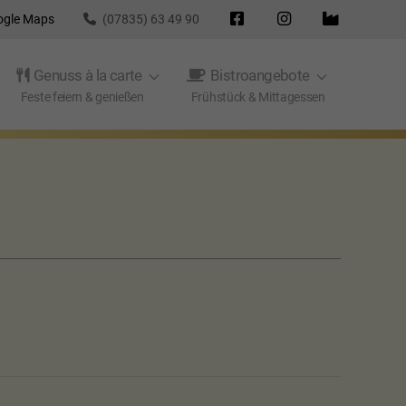
ogle Maps
(07835) 63 49 90
Genuss à la carte
Bistroangebote
Feste feiern & genießen
Frühstück & Mittagessen