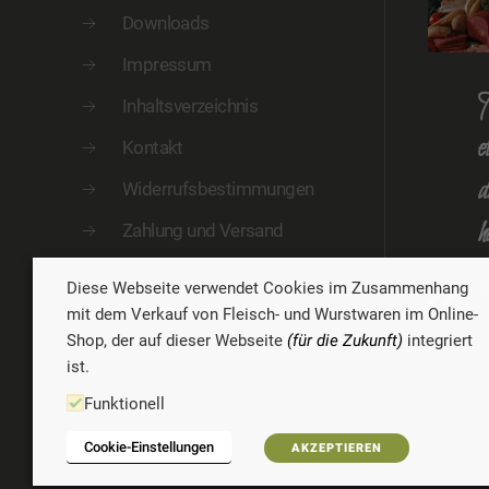
Downloads
Impressum
M
Inhaltsverzeichnis
e
Kontakt
d
Widerrufsbestimmungen
h
Zahlung und Versand
Diese Webseite verwendet Cookies im Zusammenhang
W
1
mit dem Verkauf von Fleisch- und Wurstwaren im Online-
Shop, der auf dieser Webseite
(für die Zukunft)
integriert
ist.
Funktionell
Cookie-Einstellungen
AKZEPTIEREN