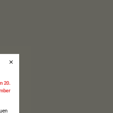
m 20.
ember
auen