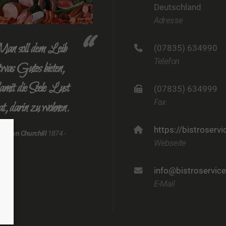
Deutschland
Adresse
an soll dem Leib
(07835) 634990
Telefon
twas Gutes bieten,
amit die Seele Lust
(07835) 634999
Fax
at, darin zu wohnen.
https://bistroservi
inston Churchill
1874 -
Webseite
965
info@bistroservice
E-Mail