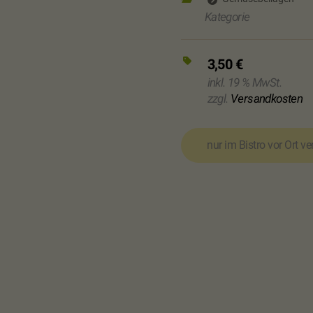
Kategorie
3,50
€
inkl. 19 % MwSt.
zzgl.
Versandkosten
nur im Bistro vor Ort v