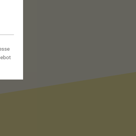
resse
gebot