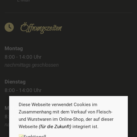
Öffnungszeiten
Montag
8:00 - 14:00 Uhr
nachmittags geschlossen
Dienstag
8:00 - 14:00 Uhr
Diese Webseite verwendet Cookies im
Mittwoch
Zusammenhang mit dem Verkauf von Fleisch-
8:00 - 14:00 Uhr
und Wurstwaren im Online-Shop, der auf dieser
nachmittags geschlossen
Webseite
(für die Zukunft)
integriert ist.