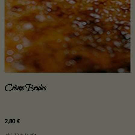
Crème Brulee
2,80
€