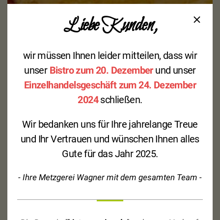
Liebe Kunden,
wir müssen Ihnen leider mitteilen, dass wir
Panna cotta
unser
Bistro zum 20. Dezember
und unser
Einzelhandelsgeschäft zum 24. Dezember
2024
schließen.
2,80
€
Wir bedanken uns für Ihre jahrelange Treue
und Ihr Vertrauen und wünschen Ihnen alles
inkl. 19 % MwSt.
Gute für das Jahr 2025.
zzgl.
Versandkosten
Produkt enthält: 1
Portion
- Ihre Metzgerei Wagner mit dem gesamten Team -