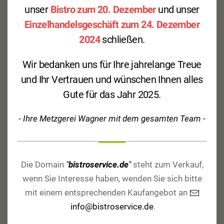
unser
Bistro zum 20. Dezember
und unser
Einzelhandelsgeschäft zum 24. Dezember
2024
schließen.
Mascarponequarkcrème mit Obstsalat
Wir bedanken uns für Ihre jahrelange Treue
und Ihr Vertrauen und wünschen Ihnen alles
Gute für das Jahr 2025.
- Ihre Metzgerei Wagner mit dem gesamten Team -
2,80
€
inkl. 19 % MwSt.
zzgl.
Versandkosten
Die Domain
"
bistroservice.de
"
steht zum Verkauf,
Produkt enthält: 1
Portion
wenn Sie Interesse haben, wenden Sie sich bitte
mit einem entsprechenden Kaufangebot an
info@bistroservice.de
.